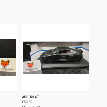
O CART
QUICK VIEW
ADD TO CART
AUDI R8 GT
€50.00