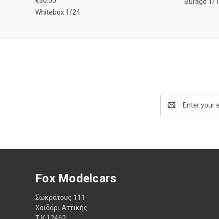
€30.00
Burago 1/
Whitebox 1/24
Email
Address
Fox Modelcars
Σωκράτους 111
Χαϊδάρι Αττικής
Τ.Κ 12462