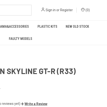
Sign in
or
Register
(
0
)
RAMA&ACCESSORIES
PLASTIC KITS
NEW OLD STOCK
FAULTY MODELS
N SKYLINE GT-R (R33)
4
o reviews yet)
Write a Review