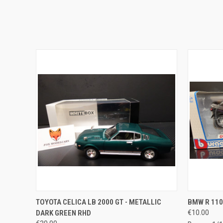
QUICK VIEW
ADD TO CART
QUICK
TOYOTA CELICA LB 2000 GT - METALLIC
BMW R 110
DARK GREEN RHD
€10.00