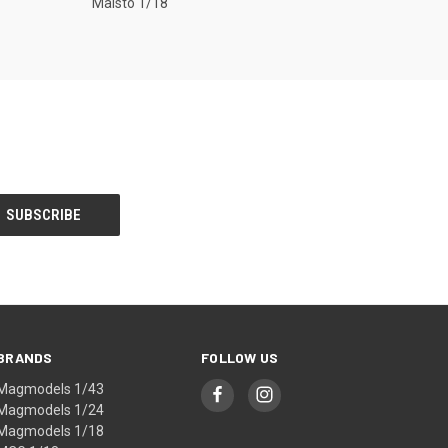
Maisto 1/18
BRANDS
FOLLOW US
Magmodels 1/43
Magmodels 1/24
Magmodels 1/18