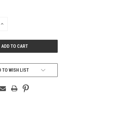
INCREASE
QUANTITY
OF
UNDEFINED
 TO WISH LIST