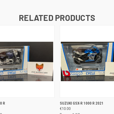
RELATED PRODUCTS
 VIEW
ADD TO CART
QUICK VIEW
ADD T
0 R
SUZUKI GSX-R 1000 R 2021
€10.00