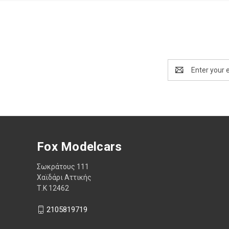
Email
Address
Fox Modelcars
Σωκράτους 111
Χαϊδάρι Αττικής
Τ.Κ 12462
2105819719