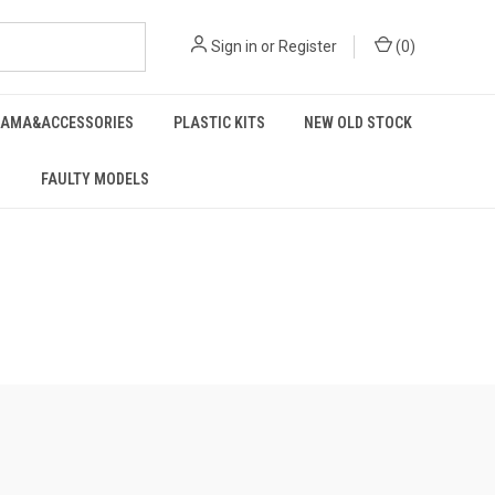
Sign in
or
Register
(
0
)
RAMA&ACCESSORIES
PLASTIC KITS
NEW OLD STOCK
FAULTY MODELS