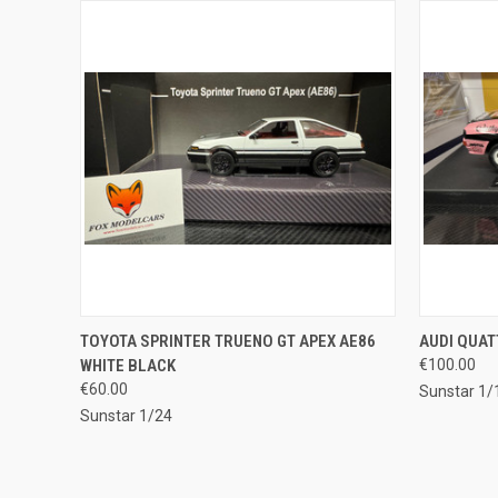
QUICK VIEW
ADD TO CART
QUICK
TOYOTA SPRINTER TRUENO GT APEX AE86
AUDI QUAT
WHITE BLACK
€100.00
Compare
Compar
€60.00
Sunstar 1/
Sunstar 1/24